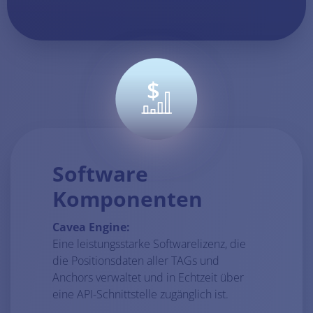
Software
Komponenten
Cavea Engine:
Eine leistungsstarke Softwarelizenz, die
die Positionsdaten aller TAGs und
Anchors verwaltet und in Echtzeit über
eine API-Schnittstelle zugänglich ist.