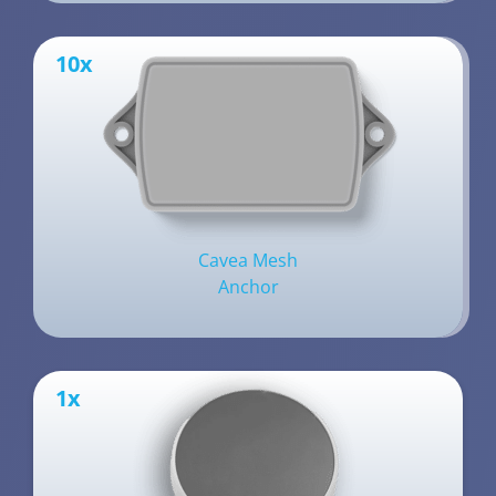
10x
Cavea Mesh
Anchor
1x