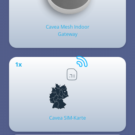
Cavea Mesh Indoor
Gateway
1x
Cavea SIM-Karte