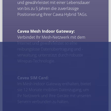
und gewährleistet mit einer Lebensdauer
von bis zu 5 Jahren die zuverlässige
Positionierung Ihrer Cavea Hybrid TAGs.
Cavea Mesh Indoor Gateway:
Verbindet Ihr Mesh-Netzwerk mit dem
Internet und gewährleistet so eine
reibungslose Datenübertragung und -
verwaltung, unterstützt durch robuste
Wirepas-Technologie.
Cavea SIM Card:
Im Mesh Indoor Gateway enthalten, bietet
sie 12 Monate mobilen Datenzugang, um
Ihr Netzwerk und Ihre Geräte mit unseren
Servern verbunden zu halten.