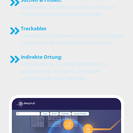
Suchen & Finden:
Lokalisieren Sie jedes spezifische Asset auf
Ihrem Gelände in Sekundenschnelle.
Trackables
:
Verwalten und überwachen Sie jedes getaggte
Asset von einer einheitlichen Ansicht aus.
Indirekte Ortung:
Fortschrittliche Tracking-Methoden zur
Lokalisierung von Assets, selbst bei
schwachen direkten Signalen.